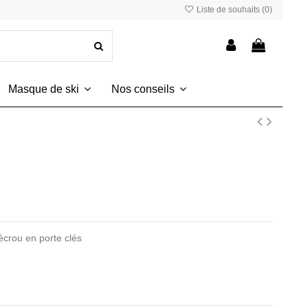
Liste de souhaits (
0
)
Masque de ski
Nos conseils
 écrou en porte clés