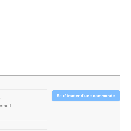
Se rétracter d'une commande
e
errand