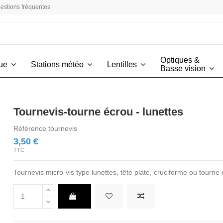
estions fréquentes
Optiques &
vue
Stations météo
Lentilles
Basse vision
Tournevis-tourne écrou - lunettes
Référence
tournevis
3,50 €
TTC
Tournevis micro-vis type lunettes, tête plate, cruciforme ou tourne