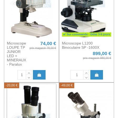
Sur commande - Délai 3-6 jours
74,00 €
Microscope
Microscope L1200
LOUPE TP
Binoculaire SP -1600X
prix magasin 78,00 €
JUNIOR
899,00 €
LED +
prix magasin 980,00 €
MINERAUX
- Paralux
-20,00 €
-49,00 €