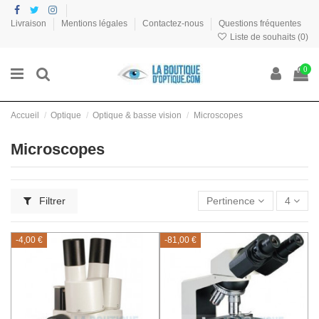
Livraison
Mentions légales
Contactez-nous
Questions fréquentes
Liste de souhaits (
0
)
0
Accueil
Optique
Optique & basse vision
Microscopes
Microscopes
Filtrer
Pertinence
4
-4,00 €
-81,00 €