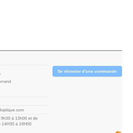
Se rétracter d'une commande
e
errand
doptique.com
 9h30 à 13h00 et de
de 14H30 à 18H00