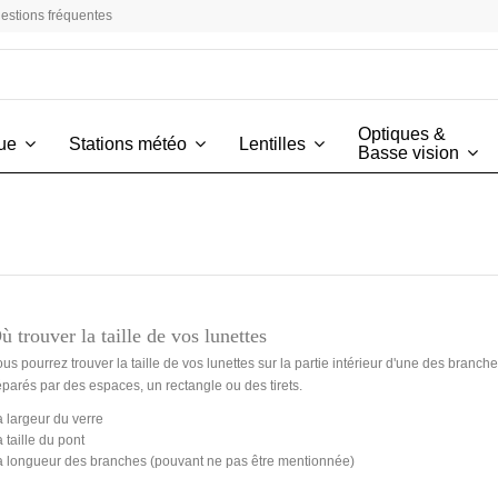
estions fréquentes
Optiques &
vue
Stations météo
Lentilles
Basse vision
ù trouver la taille de vos lunettes
us pourrez trouver la taille de vos lunettes sur la partie intérieur d'une des bran
parés par des espaces, un rectangle ou des tirets.
 largeur du verre
 taille du pont
a longueur des branches (pouvant ne pas être mentionnée)