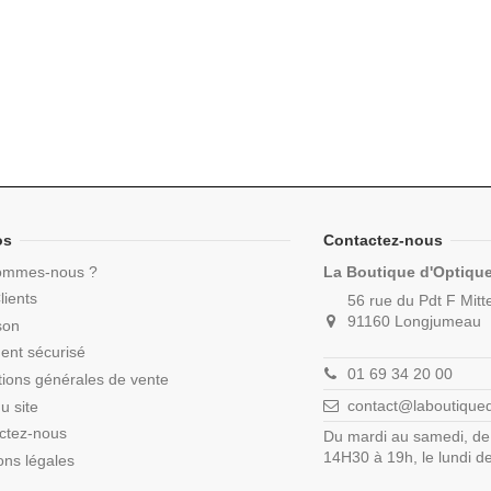
os
Contactez-nous
ommes-nous ?
La Boutique d'Optiqu
lients
56 rue du Pdt F Mitt
91160 Longjumeau
son
ent sécurisé
01 69 34 20 00
tions générales de vente
contact@laboutique
u site
ctez-nous
Du mardi au samedi, de
14H30 à 19h, le lundi 
ons légales