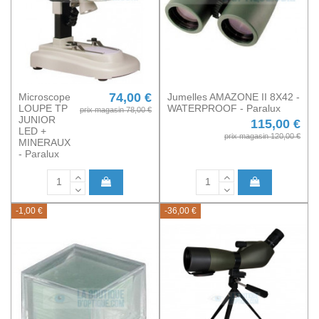
74,00 €
Microscope
Jumelles AMAZONE II 8X42 -
LOUPE TP
WATERPROOF - Paralux
prix magasin 78,00 €
JUNIOR
115,00 €
LED +
prix magasin 120,00 €
MINERAUX
- Paralux
-1,00 €
-36,00 €