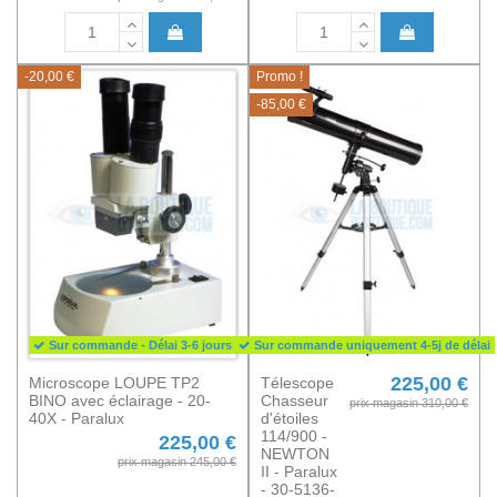
-20,00 €
Promo !
-85,00 €
Sur commande - Délai 3-6 jours
Sur commande uniquement 4-5j de délai
225,00 €
Microscope LOUPE TP2
Télescope
BINO avec éclairage - 20-
Chasseur
prix magasin 310,00 €
40X - Paralux
d'étoiles
114/900 -
225,00 €
NEWTON
prix magasin 245,00 €
II - Paralux
- 30-5136-