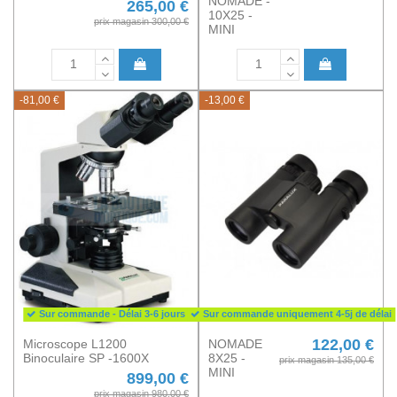
NOMADE -
265,00 €
10X25 -
prix magasin 300,00 €
MINI
-81,00 €
-13,00 €
Sur commande - Délai 3-6 jours
Sur commande uniquement 4-5j de délai
122,00 €
Microscope L1200
NOMADE
Binoculaire SP -1600X
8X25 -
prix magasin 135,00 €
MINI
899,00 €
prix magasin 980,00 €