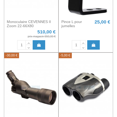
25,00 €
Monoculaire CEVENNES II
Pince L pour
Zoom 22-66X80
jumelles
510,00 €
prix magasin 550,00 €
-30,00 €
-5,00 €