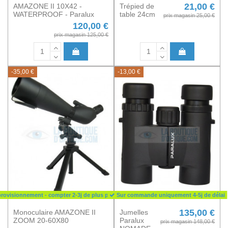
21,00 €
AMAZONE II 10X42 -
Trépied de
WATERPROOF - Paralux
table 24cm
prix magasin 25,00 €
120,00 €
prix magasin 125,00 €
-35,00 €
-13,00 €
rovisionnement - compter 2-3j de plus pour la livraison
Sur commande uniquement 4-5j de délai
135,00 €
Monoculaire AMAZONE II
Jumelles
ZOOM 20-60X80
Paralux
prix magasin 148,00 €