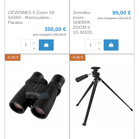
95,00 €
CEVENNES II Zoom 18-
Jumelles
54X60 - Monoculaire -
zoom
prix magasin 100,00 €
Paralux
SHERPA
ZOOM II
350,00 €
10-30X25
prix magasin 380,00 €
-5,00 €
-4,00 €