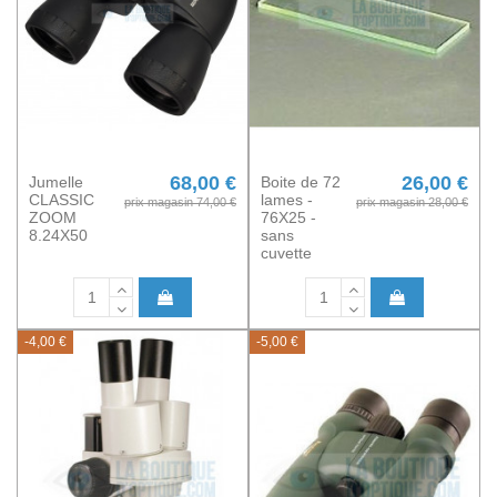
68,00 €
26,00 €
Jumelle
Boite de 72
CLASSIC
lames -
prix magasin 74,00 €
prix magasin 28,00 €
ZOOM
76X25 -
8.24X50
sans
cuvette
-4,00 €
-5,00 €