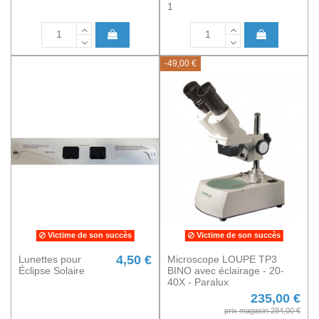
1
-49,00 €
Victime de son succès
Victime de son succès
4,50 €
Lunettes pour
Microscope LOUPE TP3
Éclipse Solaire
BINO avec éclairage - 20-
40X - Paralux
235,00 €
prix magasin 284,00 €