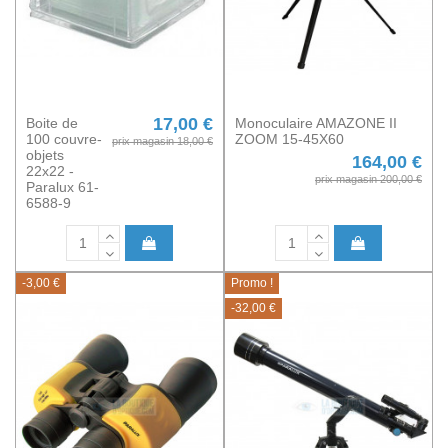
17,00 €
Boite de
Monoculaire AMAZONE II
100 couvre-
ZOOM 15-45X60
prix magasin 18,00 €
objets
164,00 €
22x22 -
prix magasin 200,00 €
Paralux 61-
6588-9
-3,00 €
Promo !
-32,00 €