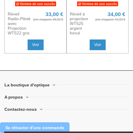
Victime de son succès
Victime de son succès
33,00 €
34,00 €
Réveil
Réveil à
Radio-Piloté
projection
prix magasin 39,00 €
prix magasin 40,00 €
avec
WT525
Projection
argent
WT522 gris
foncé
Voir
Voir
La boutique d'optique
A propos
Contactez-nous
Se rétracter d'une commande