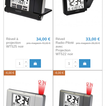
34,00 €
33,00 €
Réveil à
Réveil
projection
Radio-Piloté
prix magasin 40,00 €
prix magasin 39,00 €
WT525 noir
avec
Projection
WT522 noir
-6,00 €
-6,00 €