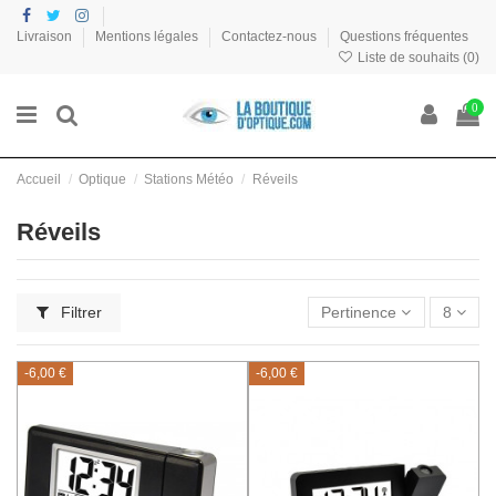
Livraison
Mentions légales
Contactez-nous
Questions fréquentes
Liste de souhaits (
0
)
0
Accueil
Optique
Stations Météo
Réveils
Réveils
Filtrer
Pertinence
8
-6,00 €
-6,00 €