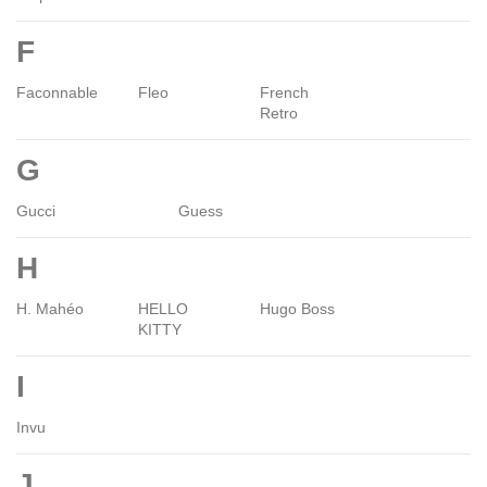
F
Faconnable
Fleo
French
Retro
G
Gucci
Guess
H
H. Mahéo
HELLO
Hugo Boss
KITTY
I
Invu
J