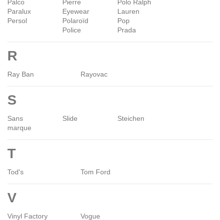
Palco
Pierre
Polo Ralph
Paralux
Eyewear
Lauren
Persol
Polaroïd
Pop
Police
Prada
R
Ray Ban
Rayovac
S
Sans
Slide
Steichen
marque
T
Tod's
Tom Ford
V
Vinyl Factory
Vogue