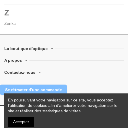
Z
Zenka
La boutique d'optique
A propos
Contactez-nous
Se rétracter d'une commande
En poursuivant votre navigation sur ce site, vous acceptez
l’utilisation de cookies afin d'améliorer votre navigation sur le
site et réaliser des statistiques de visites.
© 2025 La Boutique d'Optique.com - Tous droits réservés.
Accepter