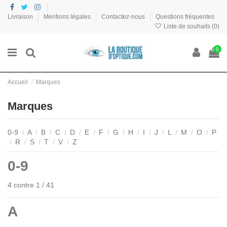
Livraison
Mentions légales
Contactez-nous
Questions fréquentes
Liste de souhaits (
0
)
0
Accueil
Marques
Marques
0-9
/
A
/
B
/
C
/
D
/
E
/
F
/
G
/
H
/
I
/
J
/
L
/
M
/
O
/
P
/
R
/
S
/
T
/
V
/
Z
0-9
4 contre 1 / 41
A