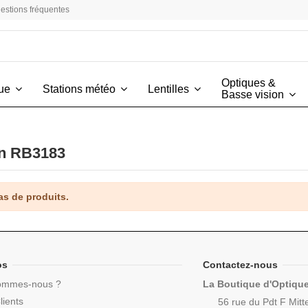
estions fréquentes
Optiques &
vue
Stations météo
Lentilles
Basse vision
n RB3183
pas de produits.
os
Contactez-nous
ommes-nous ?
La Boutique d'Optiqu
lients
56 rue du Pdt F Mitt