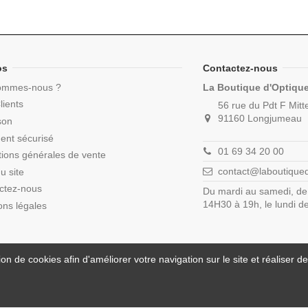
os
Contactez-nous
ommes-nous ?
La Boutique d'Optiqu
lients
56 rue du Pdt F Mitt
91160 Longjumeau
son
ent sécurisé
01 69 34 20 00
tions générales de vente
contact@laboutique
u site
ctez-nous
Du mardi au samedi, de
14H30 à 19h, le lundi 
ons légales
on de cookies afin d'améliorer votre navigation sur le site et réaliser des