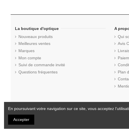
La boutique d'optique
A prop
Nouveaux produits
Qui s
Meilleures ventes
Avis C
Marques
Livrai
Mon compte
Paiem
Suivi de commande invité
Condi
Questions fréquentes
Plan d
Conta
Menti
En poursuivant votre navigation sur ce site, vous acceptez l’utilisati
© 2025 La Boutique d'Optique.com - Tous droits réservés.
Accepter