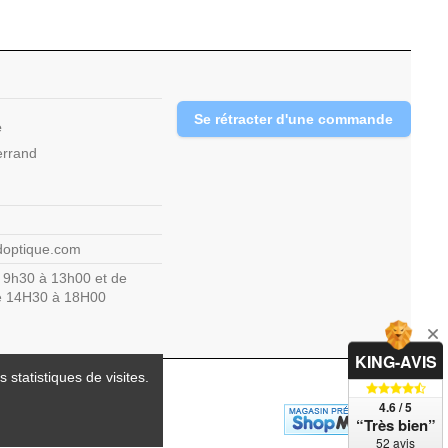
Se rétracter d'une commande
e
errand
doptique.com
 9h30 à 13h00 et de
de 14H30 à 18H00
KING-AVIS
 statistiques de visites.
4.6 / 5
“Très bien”
52 avis