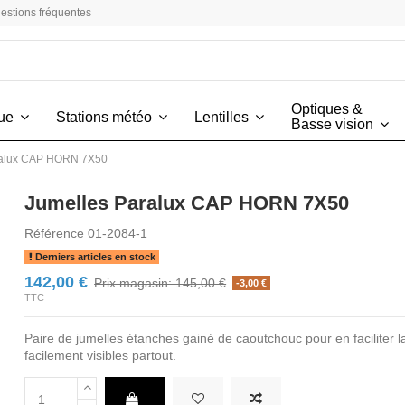
estions fréquentes
Optiques &
vue
Stations météo
Lentilles
Basse vision
ralux CAP HORN 7X50
Jumelles Paralux CAP HORN 7X50
Référence
01-2084-1
Derniers articles en stock
142,00 €
Prix magasin: 145,00 €
-3,00 €
TTC
Paire de jumelles étanches gainé de caoutchouc pour en faciliter l
facilement visibles partout.