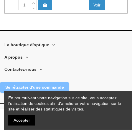
Voir
La boutique d'optique
A propos
Contactez-nous
Se rétracter d'une commande
En poursuivant votre navigation sur ce site, vous acceptez
l’utilisation de cookies afin d'améliorer votre navigation sur le
site et réaliser des statistiques de visites.
© 2025 La Boutique d'Optique.com - Tous droits réservés.
Accepter