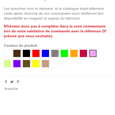
Les branches vont et viennent, et le catalogue étant tellement
vaste après chacune de vos commandes nous vérifieront leur
disponibilité en magasin et auprès du fabricant
N'hésitez donc pas à compléter dans la zone commentaire
lors de votre validation de commande avec la référence ZF
précise que vous souhaitez.
Couleur du produit
Blanc
Brun
Noir
Rouge
Bleu
Gris
Vert
Orange
Groseille
Rose
Anis
Violet
Bronze
Jaune
Havana
Blanc / translucide
Argent / translucide
branche