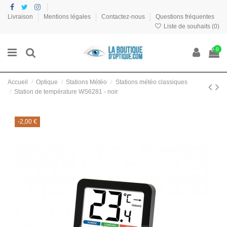
Livraison
Mentions légales
Contactez-nous
Questions fréquentes
Liste de souhaits (
0
)
0
Accueil
Optique
Stations Météo
Stations météo classiques
Station de température WS6281 - noir
-2,00 €