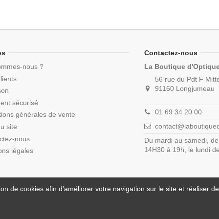
os
Contactez-nous
ommes-nous ?
La Boutique d'Optiqu
lients
56 rue du Pdt F Mitt
91160 Longjumeau
son
ent sécurisé
01 69 34 20 00
tions générales de vente
contact@laboutique
u site
ctez-nous
Du mardi au samedi, de
14H30 à 19h, le lundi 
ons légales
on de cookies afin d'améliorer votre navigation sur le site et réaliser des