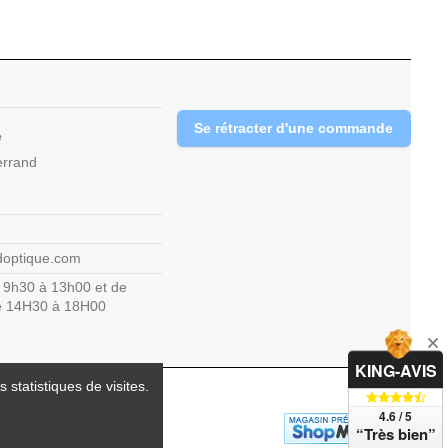
Se rétracter d'une commande
e
errand
doptique.com
 9h30 à 13h00 et de
de 14H30 à 18H00
KING-AVIS
 statistiques de visites.
4.6 / 5
“Très bien”