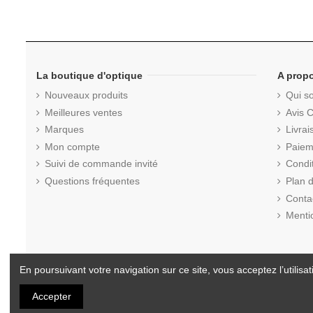
La boutique d'optique
A prop
Nouveaux produits
Qui s
Meilleures ventes
Avis C
Marques
Livrai
Mon compte
Paiem
Suivi de commande invité
Condi
Questions fréquentes
Plan d
Conta
Menti
En poursuivant votre navigation sur ce site, vous acceptez l’utilisati
© 2025 La Boutique d'Optique.com - Tous droits réservés.
Accepter