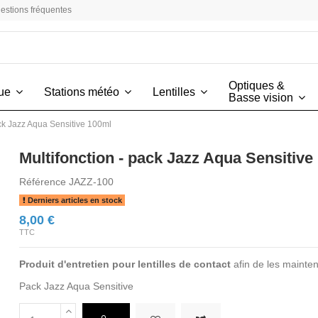
estions fréquentes
Optiques &
vue
Stations météo
Lentilles
Basse vision
ack Jazz Aqua Sensitive 100ml
Multifonction - pack Jazz Aqua Sensitive
Référence
JAZZ-100
Derniers articles en stock
8,00 €
TTC
Produit d'entretien pour lentilles de contact
afin de les mainten
Pack Jazz Aqua Sensitive