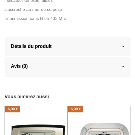
indicateur de piles faibles
s'accroche au mur ou se pose
trnasmission sans fil en 433 Mhz
Détails du produit
Avis (0)
Vous aimerez aussi
-6,00 €
-6,00 €
-