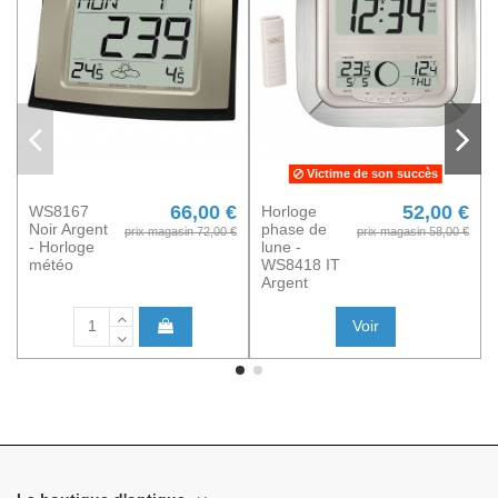
Victime de son succès
66,00 €
52,00 €
WS8167
Horloge
Noir Argent
phase de
prix magasin 72,00 €
prix magasin 58,00 €
- Horloge
lune -
météo
WS8418 IT
Argent
Voir