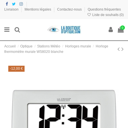
Livraison
Mentions légales
Contactez-nous
Questions fréquentes
Liste de souhaits (
0
)
0
Accueil
Optique
Stations Météo
Horloges murale
Horloge
thermomètre murale WS8020 blanche
-12,00 €