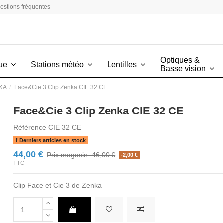
estions fréquentes
Optiques &
vue
Stations météo
Lentilles
Basse vision
NKA
Face&Cie 3 Clip Zenka CIE 32 CE
Face&Cie 3 Clip Zenka CIE 32 CE
Référence
CIE 32 CE
Derniers articles en stock
44,00 €
Prix magasin: 46,00 €
-2,00 €
TTC
Clip Face et Cie 3 de Zenka