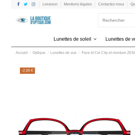
Livraison
Mentions légales
Contactez-nous
Qu
Lunettes de soleil
Lunettes de 
Accueil
Optique
Lunettes de vue
Face et Cie Clip et monture ZE
-2,00 €