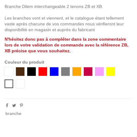
Branche Dilem interchangeable 2 tenons ZB et XB.
Les branches vont et viennent, et le catalogue étant tellement
vaste après chacune de vos commandes nous vérifieront leur
disponibilité en magasin et auprès du fabricant
N'hésitez donc pas à compléter dans la zone commentaire
lors de votre validation de commande avec la référence ZB,
XB précise que vous souhaitez.
Couleur du produit
Blanc
Brun
Noir
Rouge
Bleu
Gris
Orange
Groseille
Rose
Jaune
Blanc / translucide
Argent / translucide
branche